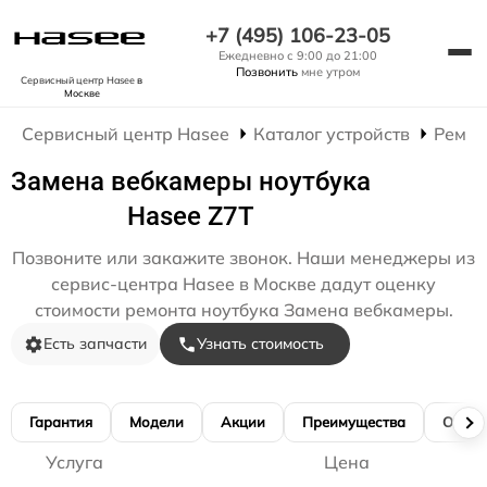
+7 (495) 106-23-05
Ежедневно с 9:00 до 21:00
Позвонить
мне утром
Сервисный центр Hasee
в
Москве
Сервисный центр Hasee
Каталог устройств
Ремон
Замена вебкамеры ноутбука
Hasee Z7T
Позвоните или закажите звонок. Наши менеджеры из
сервис-центра Hasee в Москве дадут оценку
стоимости ремонта ноутбука Замена вебкамеры.
Есть запчасти
Узнать стоимость
Гарантия
Модели
Акции
Преимущества
Отзы
Услуга
Цена