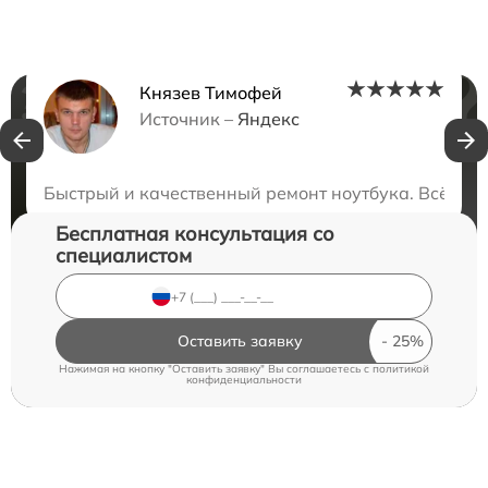
Князев Тимофей
Нужна консультация?
Источник –
Яндекс
Закажите бесплатную консультацию
Быстрый и качественный ремонт ноутбука. Всё ра
Бесплатная консультация со
специалистом
Оставить заявку
Нажимая на кнопку "Оставить заявку" Вы соглашаетесь c
политикой
конфиденциальности