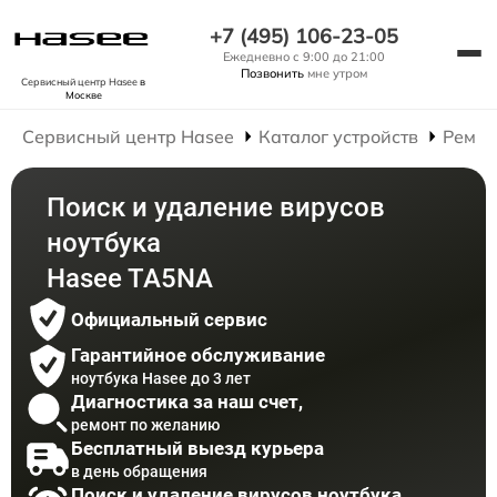
+7 (495) 106-23-05
Ежедневно с 9:00 до 21:00
Позвонить
мне утром
Сервисный центр Hasee
в
Москве
Сервисный центр Hasee
Каталог устройств
Ремон
Поиск и удаление вирусов
ноутбука
Hasee TA5NA
Официальный сервис
Гарантийное обслуживание
ноутбука Hasee до 3 лет
Диагностика за наш счет,
ремонт по желанию
Бесплатный выезд курьера
в день обращения
Поиск и удаление вирусов ноутбука