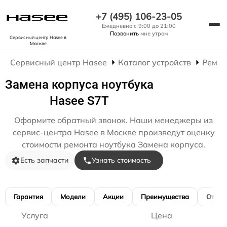
+7 (495) 106-23-05
Ежедневно с 9:00 до 21:00
Позвонить
мне утром
Сервисный центр Hasee
в
Москве
Сервисный центр Hasee
Каталог устройств
Ремон
Замена корпуса ноутбука
Hasee S7T
Оформите обратный звонок. Наши менеджеры из
сервис-центра Hasee в Москве произведут оценку
стоимости ремонта ноутбука Замена корпуса.
Есть запчасти
Узнать стоимость
Гарантия
Модели
Акции
Преимущества
Отзы
Услуга
Цена