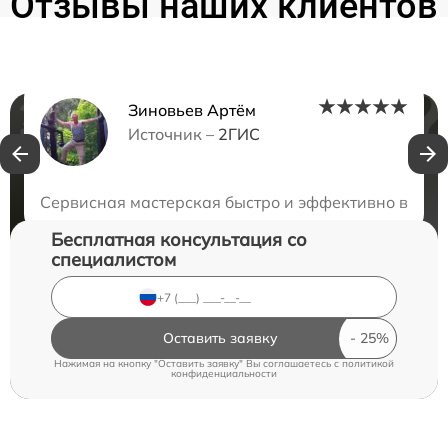
Отзывы наших клиентов
Зиновьев Артём
Нужна консультация?
Источник –
2ГИС
Закажите бесплатную консультацию
Сервисная мастерская быстро и эффективно восст
Бесплатная консультация со
специалистом
Оставить заявку
Нажимая на кнопку "Оставить заявку" Вы соглашаетесь c
политикой
конфиденциальности