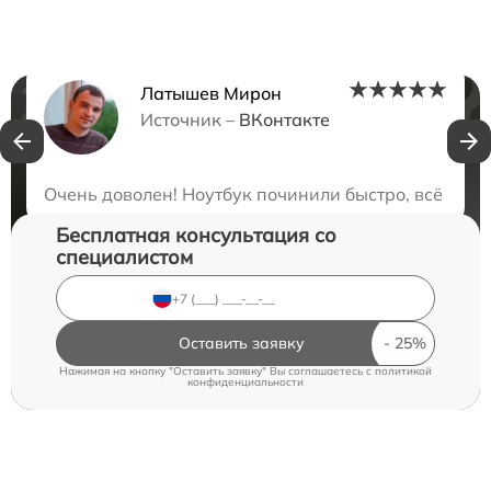
Латышев Мирон
Нужна консультация?
Источник –
ВКонтакте
Закажите бесплатную консультацию
Очень доволен! Ноутбук починили быстро, всё рабо
Бесплатная консультация со
специалистом
Оставить заявку
Нажимая на кнопку "Оставить заявку" Вы соглашаетесь c
политикой
конфиденциальности