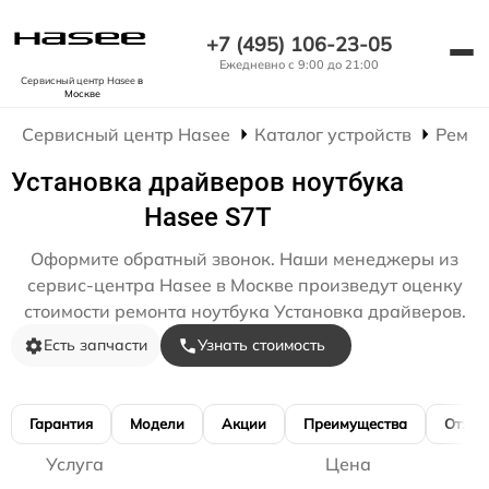
+7 (495) 106-23-05
Ежедневно с 9:00 до 21:00
Сервисный центр Hasee
в
Москве
Сервисный центр Hasee
Каталог устройств
Ремон
Установка драйверов ноутбука
Hasee S7T
Оформите обратный звонок. Наши менеджеры из
сервис-центра Hasee в Москве произведут оценку
стоимости ремонта ноутбука Установка драйверов.
Есть запчасти
Узнать стоимость
Гарантия
Модели
Акции
Преимущества
Отзы
Услуга
Цена