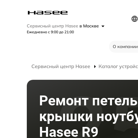
Сервисный центр Hasee
в Москве
Ежедневно с 9:00 до 21:00
О компании
Сервисный центр Hasee
Каталог устройс
Ремонт петель
крышки ноутб
Hasee R9