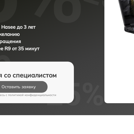
 Hasee до 3 лет
 желанию
бращения
e R9 от 35 минут
я со специалистом
Оставить заявку
есь c
политикой конфиденциальности