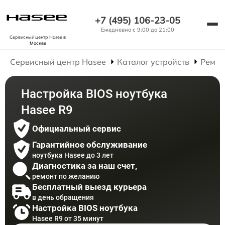
+7 (495) 106-23-05
Ежедневно с 9:00 до 21:00
Сервисный центр Hasee
в
Москве
Сервисный центр Hasee
Каталог устройств
Ремон
Настройка BIOS ноутбука
Hasee R9
Официальный сервис
Гарантийное обслуживание
ноутбука Hasee до 3 лет
Диагностика за наш счет,
ремонт по желанию
Бесплатный выезд курьера
в день обращения
Настройка BIOS ноутбука
Hasee R9 от 35 минут