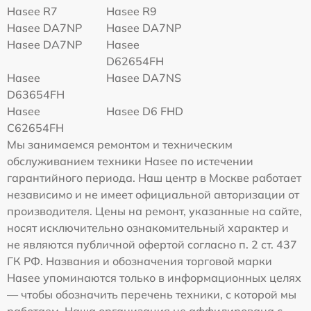
Hasee R7
Hasee R9
Hasee DA7NP
Hasee DA7NP
Hasee DA7NP
Hasee
D62654FH
Hasee
Hasee DA7NS
D63654FH
Hasee
Hasee D6 FHD
C62654FH
Мы занимаемся ремонтом и техническим
обслуживанием техники Hasee по истечении
гарантийного периода. Наш центр в Москве работает
независимо и не имеет официальной авторизации от
производителя. Цены на ремонт, указанные на сайте,
носят исключительно ознакомительный характер и
не являются публичной офертой согласно п. 2 ст. 437
ГК РФ. Названия и обозначения торговой марки
Hasee упоминаются только в информационных целях
— чтобы обозначить перечень техники, с которой мы
работаем. Наша организация не аффилирована с