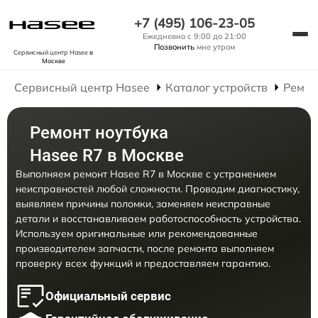
+7 (495) 106-23-05
Ежедневно с 9:00 до 21:00
Позвонить
мне утром
Сервисный центр Hasee
в
Москве
Сервисный центр Hasee
Каталог устройств
Ремон
Ремонт ноутбука
Hasee R7 в Москве
Выполняем ремонт Hasee R7 в Москве с устранением
неисправностей любой сложности. Проводим диагностику,
выявляем причины поломки, заменяем неисправные
детали и восстанавливаем работоспособность устройства.
Используем оригинальные или рекомендованные
производителем запчасти, после ремонта выполняем
проверку всех функций и предоставляем гарантию.
Официальный сервис