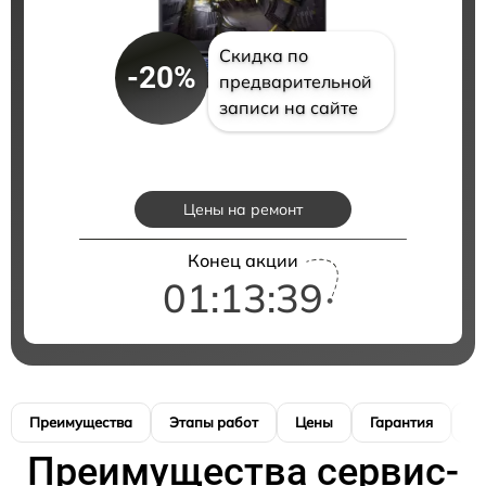
Скидка по
-20%
предварительной
записи на сайте
Цены на ремонт
Конец акции
01:13:38
Преимущества
Этапы работ
Цены
Гарантия
М
Преимущества сервис-