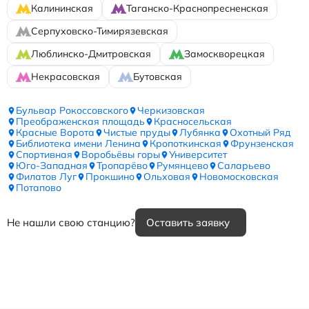
Калининская
Таганско-Краснопресненская
Серпуховско-Тимирязевская
Люблинско-Дмитровская
Замоскворецкая
Некрасовская
Бутовская
Бульвар Рокоссовского
Черкизовская
Преображенская площадь
Красносельская
Красные Ворота
Чистые пруды
Лубянка
Охотный Ряд
Библиотека имени Ленина
Кропоткинская
Фрунзенская
Спортивная
Воробьёвы горы
Университет
Юго-Западная
Тропарёво
Румянцево
Саларьево
Филатов Луг
Прокшино
Ольховая
Новомосковская
Потапово
Не нашли свою станцию?
Оставить заявку