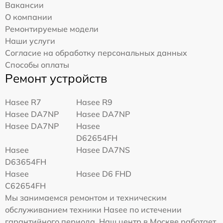
Вакансии
О компании
Ремонтируемые модели
Наши услуги
Согласие на обработку персональных данных
Способы оплаты
Ремонт устройств
Hasee R7
Hasee R9
Hasee DA7NP
Hasee DA7NP
Hasee DA7NP
Hasee
D62654FH
Hasee
Hasee DA7NS
D63654FH
Hasee
Hasee D6 FHD
C62654FH
Мы занимаемся ремонтом и техническим
обслуживанием техники Hasee по истечении
гарантийного периода. Наш центр в Москве работает