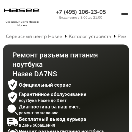
+7 (495) 106-23-05
Ежедневно с 9:00 до 21:00
Сервисный центр Hasee
в
Москве
Сервисный центр Hasee
Каталог устройств
Ремон
Ремонт разъема питания
ноутбука
Hasee DA7NS
Официальный сервис
Гарантийное обслуживание
ноутбука Hasee до 3 лет
Диагностика за наш счет,
ремонт по желанию
Бесплатный выезд курьера
в день обращения
Ремонт разъема питания ноутбука