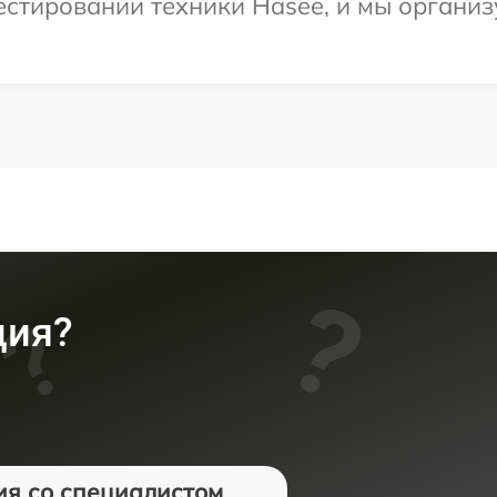
стировании техники Hasee, и мы организ
ция?
ия со специалистом