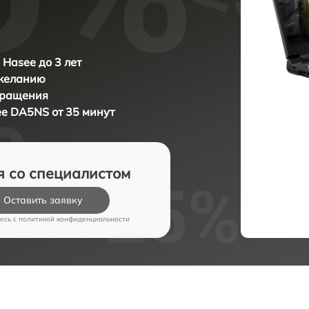
 Hasee до 3 лет
 желанию
бращения
e DA5NS от 35 минут
я со специалистом
Оставить заявку
есь c
политикой конфиденциальности