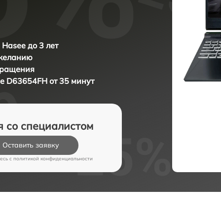
 Hasee до 3 лет
 желанию
бращения
e D63654FH от 35 минут
я со специалистом
Оставить заявку
есь c
политикой конфиденциальности