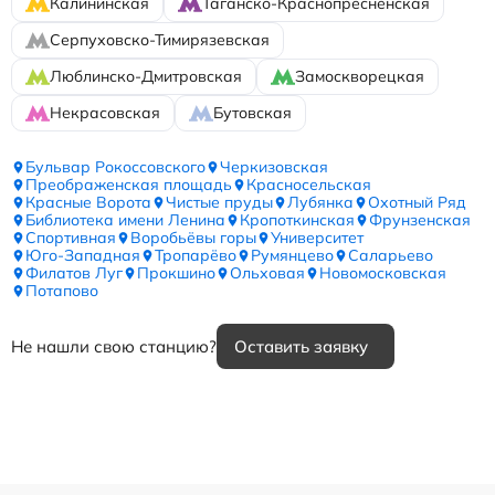
Калининская
Таганско-Краснопресненская
Серпуховско-Тимирязевская
Люблинско-Дмитровская
Замоскворецкая
Некрасовская
Бутовская
Бульвар Рокоссовского
Черкизовская
Преображенская площадь
Красносельская
Красные Ворота
Чистые пруды
Лубянка
Охотный Ряд
Библиотека имени Ленина
Кропоткинская
Фрунзенская
Спортивная
Воробьёвы горы
Университет
Юго-Западная
Тропарёво
Румянцево
Саларьево
Филатов Луг
Прокшино
Ольховая
Новомосковская
Потапово
Не нашли свою станцию?
Оставить заявку